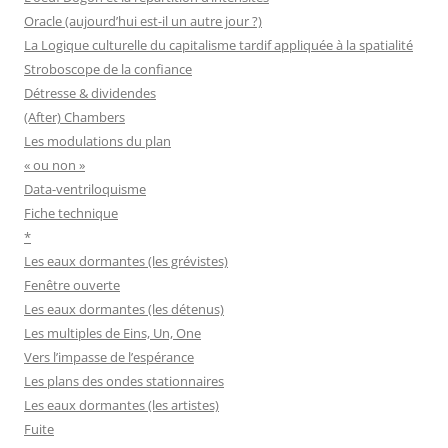
Oracle (aujourd’hui est-il un autre jour ?)
La Logique culturelle du capitalisme tardif appliquée à la spatialité
Stroboscope de la confiance
Détresse & dividendes
(After) Chambers
Les modulations du plan
« ou non »
Data-ventriloquisme
Fiche technique
*
Les eaux dormantes (les grévistes)
Fenêtre ouverte
Les eaux dormantes (les détenus)
Les multiples de Eins, Un, One
Vers l’impasse de l’espérance
Les plans des ondes stationnaires
Les eaux dormantes (les artistes)
Fuite