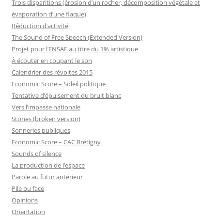
Trois disparitions (érosion d’un rocher, décomposition végétale et
évaporation d’une flaque)
Réduction d’activité
The Sound of Free Speech (Extended Version)
Projet pour l’ENSAE au titre du 1% artistique
À écouter en coupant le son
Calendrier des révoltes 2015
Economic Score – Soleil politique
Tentative d’épuisement du bruit blanc
Vers l’impasse nationale
Stones (broken version)
Sonneries publiques
Economic Score – CAC Brétigny
Sounds of silence
La production de l’espace
Parole au futur antérieur
Pile ou face
Opinions
Orientation