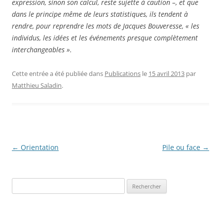
expression, sinon son calcul, reste sujette à caution –, et que
dans le principe même de leurs statistiques, ils tendent à
rendre, pour reprendre les mots de Jacques Bouveresse, « les
individus, les idées et les événements presque complètement
interchangeables ».
Cette entrée a été publiée dans
Publications
le
15 avril 2013
par
Matthieu Saladin
.
Navigation
←
Orientation
Pile ou face
→
des
articles
Rechercher :