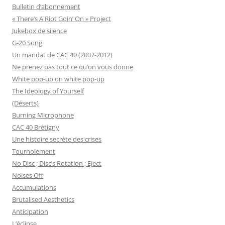
Bulletin d’abonnement
« There’s A Riot Goin’ On » Project
Jukebox de silence
G-20 Song
Un mandat de CAC 40 (2007-2012)
Ne prenez pas tout ce qu’on vous donne
White pop-up on white pop-up
The Ideology of Yourself
(Déserts)
Burning Microphone
CAC 40 Brétigny
Une histoire secrète des crises
Tournoiement
No Disc ; Disc’s Rotation ; Eject
Noises Off
Accumulations
Brutalised Aesthetics
Anticipation
L’éclipse