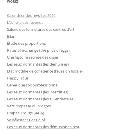
WORKS
Calendrier des révoltes 2026
L’échelle des revenus
Salière des fermetures des centres d’art
Bilan
Étude des proportions
Rates of exchange (the price of eggs)
Une histoire secrète des crises
Les eaux dormantes (les démuni·es)
État modifié de conscience (l’évasion fiscale)
Happy Hour
Générique socioprofessionnel
Les eaux dormantes (les interdit·es)
Les eaux dormantes (les surendetté·es)
Vers l’impasse du progrès
Drapeau rouge (44 %)
Se délester / Get rid of
Les eaux dormantes (les démissionnaires)