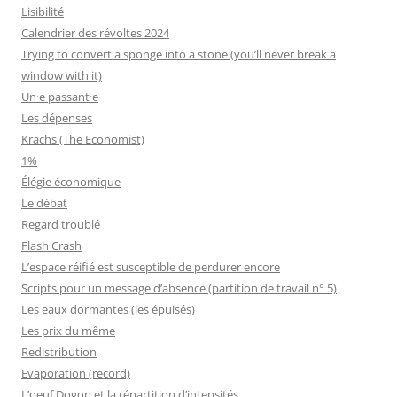
Lisibilité
Calendrier des révoltes 2024
Trying to convert a sponge into a stone (you’ll never break a
window with it)
Un·e passant·e
Les dépenses
Krachs (The Economist)
1%
Élégie économique
Le débat
Regard troublé
Flash Crash
L’espace réifié est susceptible de perdurer encore
Scripts pour un message d’absence (partition de travail n° 5)
Les eaux dormantes (les épuisés)
Les prix du même
Redistribution
Evaporation (record)
L’oeuf Dogon et la répartition d’intensités