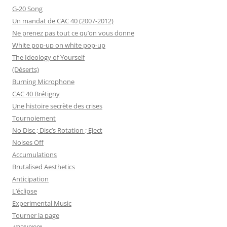
G-20 Song
Un mandat de CAC 40 (2007-2012)
Ne prenez pas tout ce qu’on vous donne
White pop-up on white pop-up
The Ideology of Yourself
(Déserts)
Burning Microphone
CAC 40 Brétigny
Une histoire secrète des crises
Tournoiement
No Disc ; Disc’s Rotation ; Eject
Noises Off
Accumulations
Brutalised Aesthetics
Anticipation
L’éclipse
Experimental Music
Tourner la page