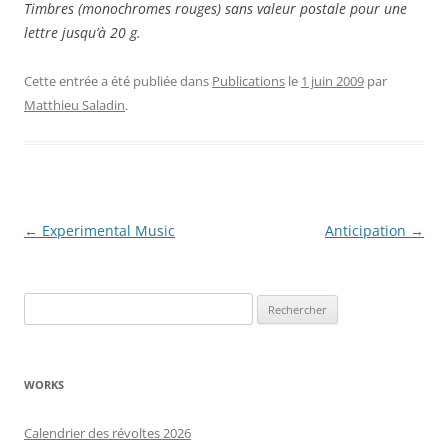
Timbres (monochromes rouges) sans valeur postale pour une
lettre jusqu’à 20 g.
Cette entrée a été publiée dans
Publications
le
1 juin 2009
par
Matthieu Saladin
.
Navigation
←
Experimental Music
Anticipation
→
des
articles
Rechercher :
WORKS
Calendrier des révoltes 2026