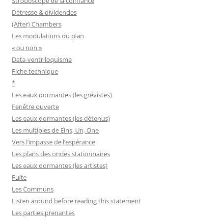
Stroboscope de la confiance
Détresse & dividendes
(After) Chambers
Les modulations du plan
« ou non »
Data-ventriloquisme
Fiche technique
*
Les eaux dormantes (les grévistes)
Fenêtre ouverte
Les eaux dormantes (les détenus)
Les multiples de Eins, Un, One
Vers l’impasse de l’espérance
Les plans des ondes stationnaires
Les eaux dormantes (les artistes)
Fuite
Les Communs
Listen around before reading this statement
Les parties prenantes