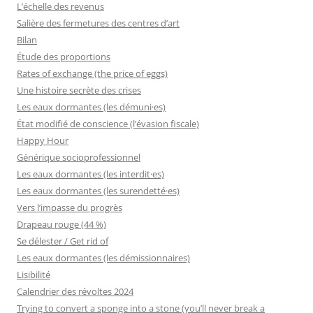
L’échelle des revenus
Salière des fermetures des centres d’art
Bilan
Étude des proportions
Rates of exchange (the price of eggs)
Une histoire secrète des crises
Les eaux dormantes (les démuni·es)
État modifié de conscience (l’évasion fiscale)
Happy Hour
Générique socioprofessionnel
Les eaux dormantes (les interdit·es)
Les eaux dormantes (les surendetté·es)
Vers l’impasse du progrès
Drapeau rouge (44 %)
Se délester / Get rid of
Les eaux dormantes (les démissionnaires)
Lisibilité
Calendrier des révoltes 2024
Trying to convert a sponge into a stone (you’ll never break a