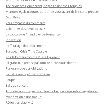
Economic Score – Der Canaletto-Blick
The audiences, once silent, began to use their tongues
Mention légale (Écoutez autour de vous avant de lire cette phrase)
Debt Price
Vers l’impasse du commerce
Calendrier des révoltes 2016
La capture de l’inaudible (performance)
Indexation
L’effeuillage des effacements
European Crisis Time Capsule
Voir le lointain comme s’il était présent
Filigrane (Ne prenez pas tout ce qu’on vous donne)
Panoramique des obligations
La dette n’est qu’une promesse
Soupir
Salle de concert
Trois disparitions (érosion d’un rocher, décomposition végétale et
évaporation d’une flaque)
Réduction d’activité