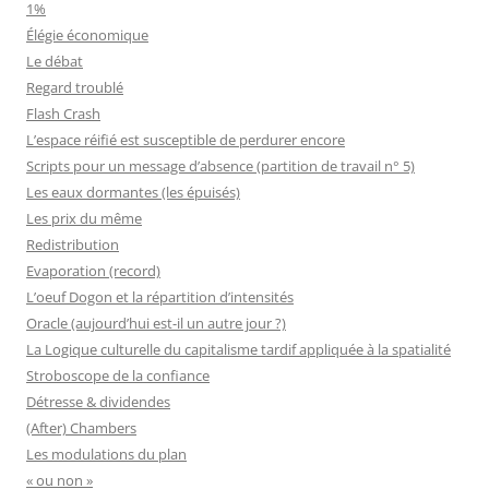
1%
Élégie économique
Le débat
Regard troublé
Flash Crash
L’espace réifié est susceptible de perdurer encore
Scripts pour un message d’absence (partition de travail n° 5)
Les eaux dormantes (les épuisés)
Les prix du même
Redistribution
Evaporation (record)
L’oeuf Dogon et la répartition d’intensités
Oracle (aujourd’hui est-il un autre jour ?)
La Logique culturelle du capitalisme tardif appliquée à la spatialité
Stroboscope de la confiance
Détresse & dividendes
(After) Chambers
Les modulations du plan
« ou non »