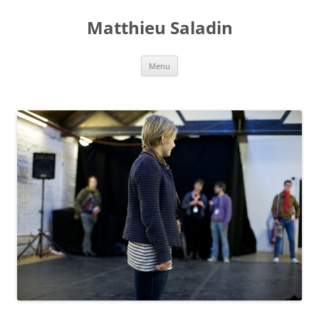
Aller
au
Matthieu Saladin
contenu
Menu