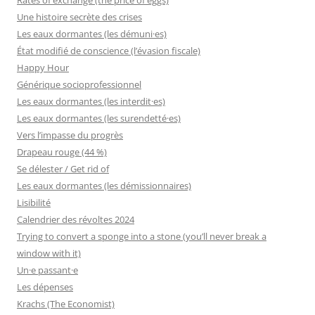
Une histoire secrète des crises
Les eaux dormantes (les démuni·es)
État modifié de conscience (l’évasion fiscale)
Happy Hour
Générique socioprofessionnel
Les eaux dormantes (les interdit·es)
Les eaux dormantes (les surendetté·es)
Vers l’impasse du progrès
Drapeau rouge (44 %)
Se délester / Get rid of
Les eaux dormantes (les démissionnaires)
Lisibilité
Calendrier des révoltes 2024
Trying to convert a sponge into a stone (you’ll never break a
window with it)
Un·e passant·e
Les dépenses
Krachs (The Economist)