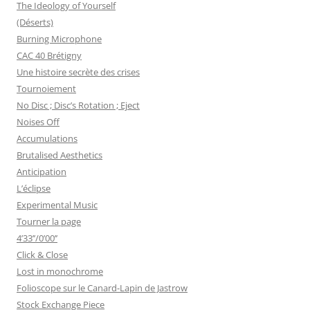
The Ideology of Yourself
(Déserts)
Burning Microphone
CAC 40 Brétigny
Une histoire secrète des crises
Tournoiement
No Disc ; Disc’s Rotation ; Eject
Noises Off
Accumulations
Brutalised Aesthetics
Anticipation
L’éclipse
Experimental Music
Tourner la page
4’33’’/0’00’’
Click & Close
Lost in monochrome
Folioscope sur le Canard-Lapin de Jastrow
Stock Exchange Piece