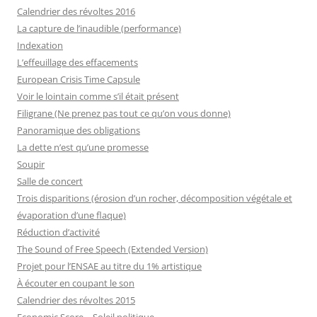
Calendrier des révoltes 2016
La capture de l’inaudible (performance)
Indexation
L’effeuillage des effacements
European Crisis Time Capsule
Voir le lointain comme s’il était présent
Filigrane (Ne prenez pas tout ce qu’on vous donne)
Panoramique des obligations
La dette n’est qu’une promesse
Soupir
Salle de concert
Trois disparitions (érosion d’un rocher, décomposition végétale et
évaporation d’une flaque)
Réduction d’activité
The Sound of Free Speech (Extended Version)
Projet pour l’ENSAE au titre du 1% artistique
À écouter en coupant le son
Calendrier des révoltes 2015
Economic Score – Soleil politique