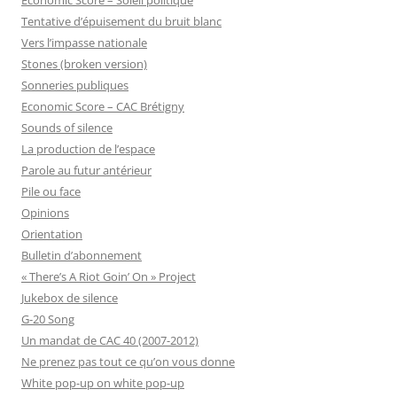
Tentative d’épuisement du bruit blanc
Vers l’impasse nationale
Stones (broken version)
Sonneries publiques
Economic Score – CAC Brétigny
Sounds of silence
La production de l’espace
Parole au futur antérieur
Pile ou face
Opinions
Orientation
Bulletin d’abonnement
« There’s A Riot Goin’ On » Project
Jukebox de silence
G-20 Song
Un mandat de CAC 40 (2007-2012)
Ne prenez pas tout ce qu’on vous donne
White pop-up on white pop-up