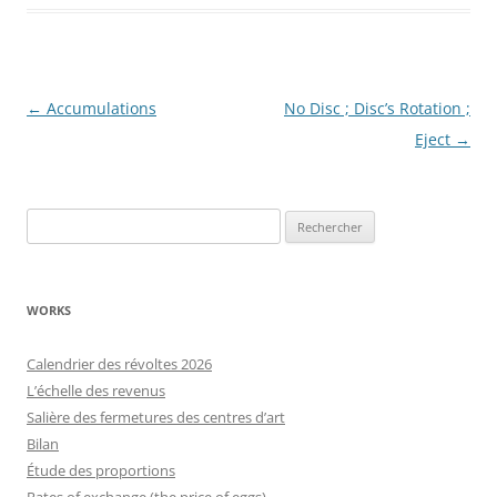
Navigation
←
Accumulations
No Disc ; Disc’s Rotation ;
des
Eject
→
articles
Rechercher :
WORKS
Calendrier des révoltes 2026
L’échelle des revenus
Salière des fermetures des centres d’art
Bilan
Étude des proportions
Rates of exchange (the price of eggs)