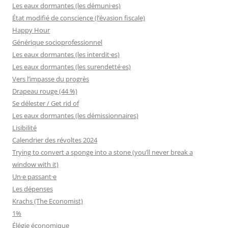
Les eaux dormantes (les démuni·es)
État modifié de conscience (l’évasion fiscale)
Happy Hour
Générique socioprofessionnel
Les eaux dormantes (les interdit·es)
Les eaux dormantes (les surendetté·es)
Vers l’impasse du progrès
Drapeau rouge (44 %)
Se délester / Get rid of
Les eaux dormantes (les démissionnaires)
Lisibilité
Calendrier des révoltes 2024
Trying to convert a sponge into a stone (you’ll never break a
window with it)
Un·e passant·e
Les dépenses
Krachs (The Economist)
1%
Élégie économique