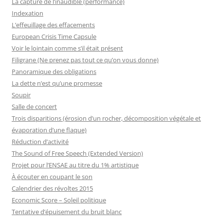
La capture de l’inaudible (performance)
Indexation
L’effeuillage des effacements
European Crisis Time Capsule
Voir le lointain comme s’il était présent
Filigrane (Ne prenez pas tout ce qu’on vous donne)
Panoramique des obligations
La dette n’est qu’une promesse
Soupir
Salle de concert
Trois disparitions (érosion d’un rocher, décomposition végétale et
évaporation d’une flaque)
Réduction d’activité
The Sound of Free Speech (Extended Version)
Projet pour l’ENSAE au titre du 1% artistique
À écouter en coupant le son
Calendrier des révoltes 2015
Economic Score – Soleil politique
Tentative d’épuisement du bruit blanc