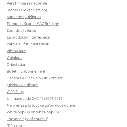
Vers l’impasse nationale
Stones (broken version)
Sonneries publiques
Economic Score – CAC Brétigny
Sounds of silence
La production de l’espace
Parole au futur antérieur
Pile ou face
Opinions
Orientation
Bulletin d’abonnement
« There’s A Riot Goin’ On » Project
Jukebox de silence
G-20 Song
Un mandat de CAC 40 (2007-2012)
Ne prenez pas tout ce qu’on vous donne
White pop-up on white pop-up
The Ideology of Yourself
(Déserts)