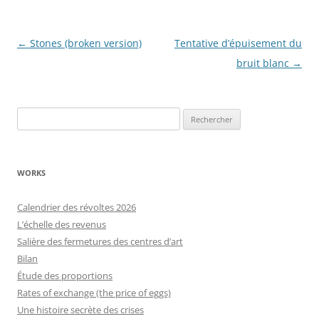
Navigation
←
Stones (broken version)
Tentative d’épuisement du
des
bruit blanc
→
articles
Rechercher :
WORKS
Calendrier des révoltes 2026
L’échelle des revenus
Salière des fermetures des centres d’art
Bilan
Étude des proportions
Rates of exchange (the price of eggs)
Une histoire secrète des crises