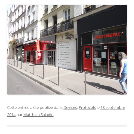
Cette entrée a été publiée dans
Devices
,
Protocols
le
18 septembre
2014
par
Matthieu Saladin
.