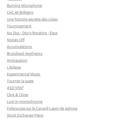
Burning Microphone
CAC 40 Brétigny
Une histoire secrète des crises
Tournoiement
No Disc ; Disc’s Rotation ; Eject
Noises Off
Accumulations
Brutalised Aesthetics
Anticipation
L’éclipse
Experimental Music
Tourner la page
4’33’’/0’00’’
Click & Close
Lost in monochrome
Folioscope sur le Canard-Lapin de Jastrow
Stock Exchange Piece