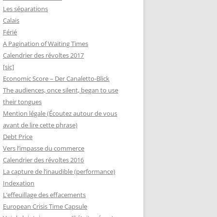
Les séparations
Calais
Férié
A Pagination of Waiting Times
Calendrier des révoltes 2017
[sic]
Economic Score – Der Canaletto-Blick
The audiences, once silent, began to use
their tongues
Mention légale (Écoutez autour de vous
avant de lire cette phrase)
Debt Price
Vers l’impasse du commerce
Calendrier des révoltes 2016
La capture de l’inaudible (performance)
Indexation
L’effeuillage des effacements
European Crisis Time Capsule