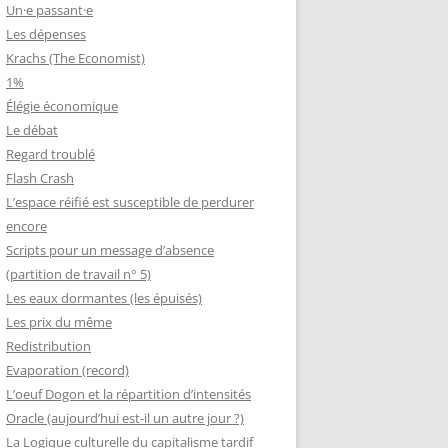
Un·e passant·e
Les dépenses
Krachs (The Economist)
1%
Élégie économique
Le débat
Regard troublé
Flash Crash
L’espace réifié est susceptible de perdurer
encore
Scripts pour un message d’absence
(partition de travail n° 5)
Les eaux dormantes (les épuisés)
Les prix du même
Redistribution
Evaporation (record)
L’oeuf Dogon et la répartition d’intensités
Oracle (aujourd’hui est-il un autre jour ?)
La Logique culturelle du capitalisme tardif