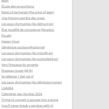
Bilan
Étude des proportions
Rates of exchange (the price of eggs)
Une histoire secrète des crises
Les eaux dormantes (les démuni·es)
État modifié de conscience (l’évasion
fiscale)
Happy Hour
Générique socioprofessionnel
Les eaux dormantes (les interdit·es)
Les eaux dormantes (les surendetté·es)
Vers l’impasse du progrès
Drapeau rouge (44 %)
Se délester / Get rid of
Les eaux dormantes (les démissionnaires)
Lisibilité
Calendrier des révoltes 2024
Trying to convert a sponge into a stone
(you’ll never break a window with it)