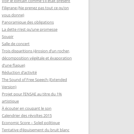
Voir le lointain comme s’il était présent
Filigrane (Ne prenez pas tout ce qu’on
vous donne)
Panoramique des obligations
La dette n’est qu’une promesse
Soupir
Salle de concert
Trois disparitions (érosion d’un rocher,
décomposition végétale et évaporation
d’une flaque)
Réduction d’activité
The Sound of Free Speech (Extended
Version)
Projet pour l’ENSAE au titre du 1%
artistique
À écouter en coupant le son
Calendrier des révoltes 2015
Economic Score – Soleil politique
Tentative d’épuisement du bruit blanc